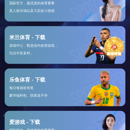
化、人才和全球互动的深刻思考。它不仅仅是一场比赛，更
是一个充满激情和魅力的全球篮球文化象征。
通过竞技激情、球星光芒、文化交融和全球关注四个方面的
深入分析，我们更加深入地理解了NBA作为全球最具影响力
的篮球联赛的独特魅力所在。
Prev Post
Next Post
发表评论
内容