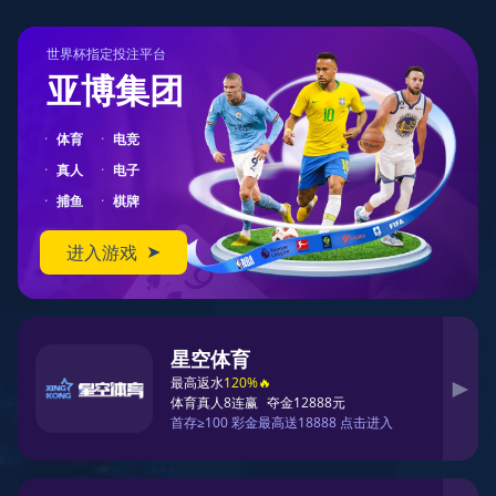
体育热点
Home
探索NBA：这才是真正的篮球魅力
探索NBA：这才是真正的篮球魅力