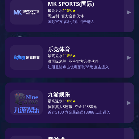
激情。每场比赛都是球员们技术与智慧的较量，无论是进攻
还是防守，都体现了高超的篮球技艺。而球场上的每个瞬
间，都是激发观众情感共鸣的力量源泉。
在比赛中，每个球员都为了团队荣誉和胜利全力以赴，这种
竞技精神不仅令人震撼，更是篮球魅力的核心所在。无论是
经典的对抗还是意外的绝杀，每一场比赛都是一场不容错过
的视觉盛宴。
此外，NBA球员们的身体素质和技战术水平的不断提升，也
为观众展现了篮球运动的极限与可能性。
2、球星的光芒
NBA以其众多超级球星而闻名于世。这些球星不仅仅是运动
员，更是文化偶像和全球粉丝的心头宠儿。他们的个人魅力
和球场上的表现，共同塑造了NBA的独特魅力。