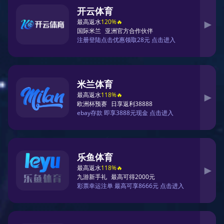
Posted On:
2026-03-06 23:12:13
### 文章摘要
在探索NBA的篮球魅力时，我们发现这项运动背后蕴藏着无
穷的魅力和吸引力。NBA不仅仅是一场篮球比赛，它融合了
激烈的竞争、超凡的技艺、世界级的运动员以及文化的交
汇，共同构成了一幅独特而壮观的画面。本文将从多个角度
深入剖析NBA的真正魅力所在，探索它如何超越了体育比赛
的范畴，成为全球无数人心中的篮球圣殿。
---
1、竞技的激情
NBA作为全球最高水平的篮球联赛，展现了运动竞技的极致