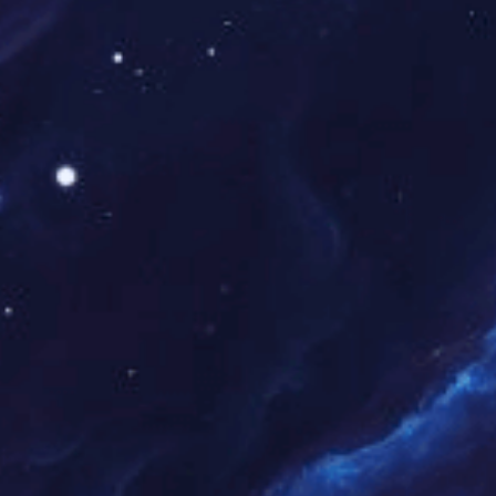
得了广泛的球迷支持和社会影响。
，并为国家足球事业增添了正能量。
国足在沈阳的发展和进步。
的技术和表现，通过专业的训练与体能提升，增强了个人
队凝聚力，不仅在比赛中表现突出，也在社会中树立了积
仅加深了球队与支持者之间的联系，也为国家足球的未来
Next Post