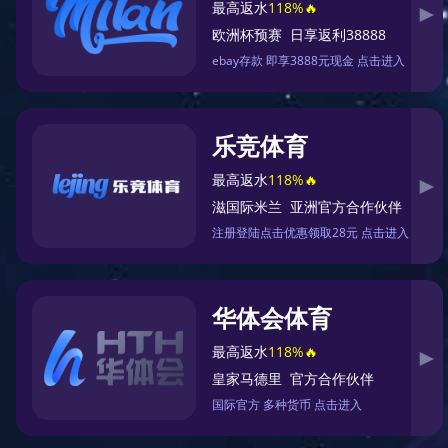
国足沈阳球员：踏进胜利的道
Posted On:
2026-03-07 07:00:41
国足沈阳球员：踏进胜利的道路
本文旨在探讨国家足球队在沈阳的表现和进步
1、沈阳球员的技术与表现
沈阳作为国足的主场之一，球员们在这里展现
他们在比赛中的精彩进球和精准传球，不仅带
通过对比赛中的战术调整和个人表现的分析，