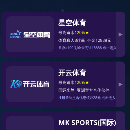
团服务
互动必一运动