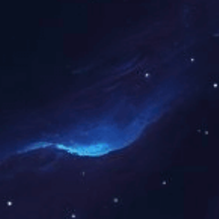
发表评论
内容
姓名
*